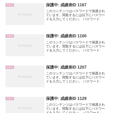
保護中: 成績表ID 1167
成績表
このコンテンツはパスワードで保護され
ています。閲覧するには以下にパスワー
ドを入力してください。 パスワード:
保護中: 成績表ID 1100
成績表
このコンテンツはパスワードで保護され
ています。閲覧するには以下にパスワー
ドを入力してください。 パスワード:
保護中: 成績表ID 1207
成績表
このコンテンツはパスワードで保護され
ています。閲覧するには以下にパスワー
ドを入力してください。 パスワード:
保護中: 成績表ID 1129
成績表
このコンテンツはパスワードで保護され
ています。閲覧するには以下にパスワー
ドを入力してください。 パスワード: