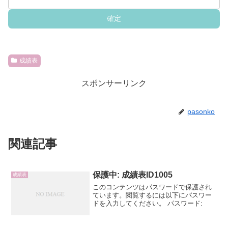
成績表
スポンサーリンク
pasonko
関連記事
保護中: 成績表ID1005
成績表
このコンテンツはパスワードで保護され
ています。閲覧するには以下にパスワー
ドを入力してください。 パスワード: