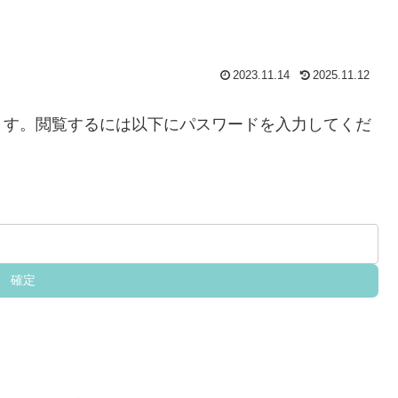
2023.11.14
2025.11.12
ます。閲覧するには以下にパスワードを入力してくだ