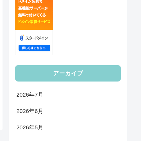
アーカイブ
2026年7月
2026年6月
2026年5月