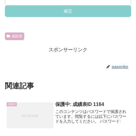
成績表
スポンサーリンク
pasonko
関連記事
保護中: 成績表ID 1164
成績表
このコンテンツはパスワードで保護され
ています。閲覧するには以下にパスワー
ドを入力してください。 パスワード: