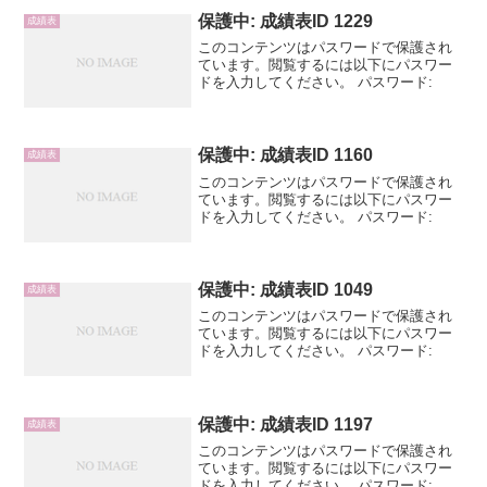
保護中: 成績表ID 1229
成績表
このコンテンツはパスワードで保護され
ています。閲覧するには以下にパスワー
ドを入力してください。 パスワード:
保護中: 成績表ID 1160
成績表
このコンテンツはパスワードで保護され
ています。閲覧するには以下にパスワー
ドを入力してください。 パスワード:
保護中: 成績表ID 1049
成績表
このコンテンツはパスワードで保護され
ています。閲覧するには以下にパスワー
ドを入力してください。 パスワード:
保護中: 成績表ID 1197
成績表
このコンテンツはパスワードで保護され
ています。閲覧するには以下にパスワー
ドを入力してください。 パスワード: