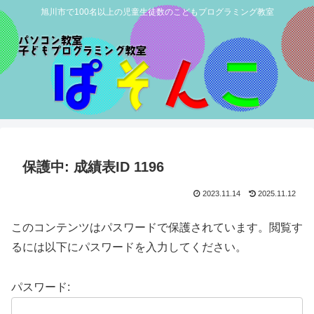
旭川市で100名以上の児童生徒数のこどもプログラミング教室
保護中: 成績表ID 1196
2023.11.14
2025.11.12
このコンテンツはパスワードで保護されています。閲覧す
るには以下にパスワードを入力してください。
パスワード: