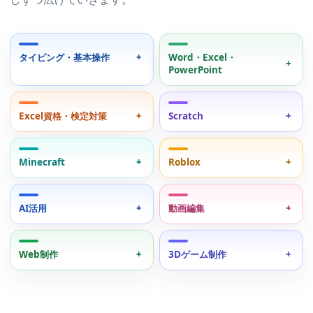
タイピング・基本操作
Word・Excel・
PowerPoint
Excel資格・検定対策
Scratch
Minecraft
Roblox
AI活用
動画編集
Web制作
3Dゲーム制作