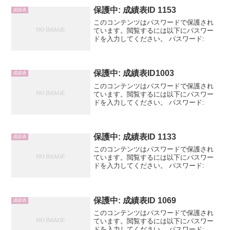
保護中: 成績表ID 1153
成績表
このコンテンツはパスワードで保護され
ています。閲覧するには以下にパスワー
ドを入力してください。 パスワード:
保護中: 成績表ID1003
成績表
このコンテンツはパスワードで保護され
ています。閲覧するには以下にパスワー
ドを入力してください。 パスワード:
保護中: 成績表ID 1133
成績表
このコンテンツはパスワードで保護され
ています。閲覧するには以下にパスワー
ドを入力してください。 パスワード:
保護中: 成績表ID 1069
成績表
このコンテンツはパスワードで保護され
ています。閲覧するには以下にパスワー
ドを入力してください。 パスワード: