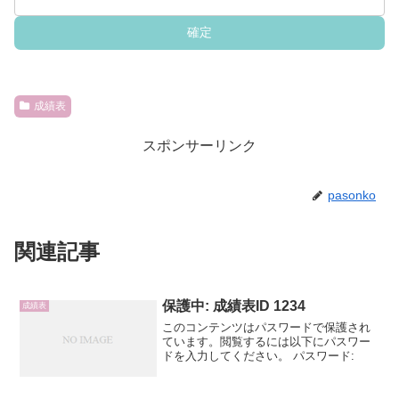
成績表
スポンサーリンク
pasonko
関連記事
保護中: 成績表ID 1234
成績表
このコンテンツはパスワードで保護され
ています。閲覧するには以下にパスワー
ドを入力してください。 パスワード: