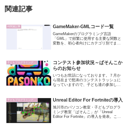
関連記事
GameMaker-GMLコード一覧
AI関連記事
GameMakerのプログラミング言語
「GML」で頻繁に使用する主要な関数と
変数を、初心者向けにカテゴリ別でまと
めました。移動、座標系、衝突判定、イ
ンスタンス操作など、ゲーム制作の基礎
となる要素を一覧で確認できます。
NotebookLMを活用した専用AIへのリンク
コンテスト参加状況～ぱそんこか
子どもプログラミング教育雑談
付き。
らのお知らせ
いつもお世話になっております。７月か
ら現在まで怒涛のコンテストラッシュに
なっていますので、子ども達の参加して
いるコンテストをご紹介します＾＾情報
はまだ非公開ですが、既に入賞が決まっ
てる児童も多くいて、これまで頑張って
Unreal Editor For Fortniteの導入
子どもプログラミング教育雑談
きた成果がすこしずつ皆身...
旭川市のパソコン教室・子どもプログラ
ミング教室「ぱそんこ」が「Unreal
Editor For Fortnite」の導入を発表。この
ツールはFortniteのゲーム内コンテンツの
編集を可能にし、Unreal Engineへの移行