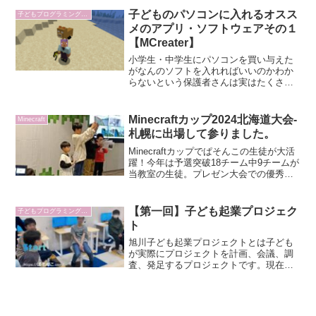
を促進する目的で導入されます。子供た
ちのプログラミング教育に新たな一歩を
子どものパソコンに入れるオスス
子どもプログラミング教育雑談
踏み出します。
メのアプリ・ソフトウェアその１
【MCreater】
小学生・中学生にパソコンを買い与えた
がなんのソフトを入れればいいのかわか
らないという保護者さんは実はたくさん
いらっしゃいます＾＾今日はパソコンに
慣れることにも役立ち、子どもたちも楽
しめるソフトのMCreaterエムクリエイタ
Minecraftカップ2024北海道大会-
Minecraft
ーをご紹介します...
札幌に出場して参りました。
Minecraftカップでぱそんこの生徒が大活
躍！今年は予選突破18チーム中9チームが
当教室の生徒。プレゼン大会での優秀賞
や多彩なコンテスト挑戦を通じ、子ども
の成長と未来をサポートする取り組みを
ご紹介します。
【第一回】子ども起業プロジェク
子どもプログラミング教育雑談
ト
旭川子ども起業プロジェクトとは子ども
が実際にプロジェクトを計画、会議、調
査、発足するプロジェクトです。現在は
パソコン教室こどもプログラミング教室
ぱそんこの活動として行っていますが非
営利団体としての設立を目指しており要
件を満たす児童の場合教室...